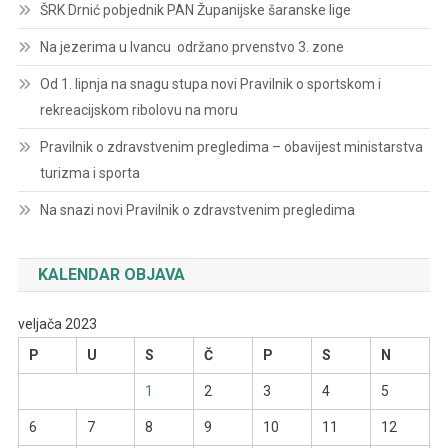
ŠRK Drnić pobjednik PAN Županijske šaranske lige
Na jezerima u Ivancu održano prvenstvo 3. zone
Od 1. lipnja na snagu stupa novi Pravilnik o sportskom i
rekreacijskom ribolovu na moru
Pravilnik o zdravstvenim pregledima – obavijest ministarstva
turizma i sporta
Na snazi novi Pravilnik o zdravstvenim pregledima
KALENDAR OBJAVA
veljača 2023
P
U
S
Č
P
S
N
1
2
3
4
5
6
7
8
9
10
11
12