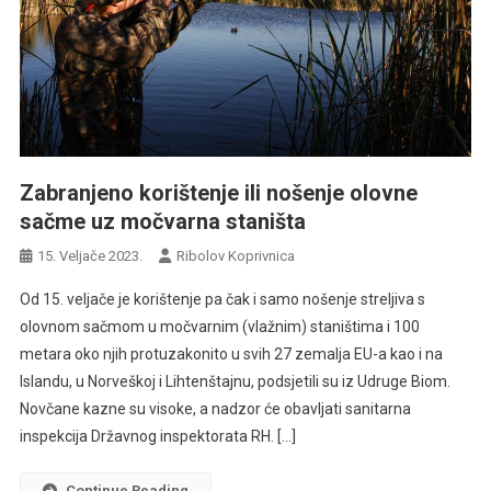
Zabranjeno korištenje ili nošenje olovne
sačme uz močvarna staništa
15. Veljače 2023.
Ribolov Koprivnica
Od 15. veljače je korištenje pa čak i samo nošenje streljiva s
olovnom sačmom u močvarnim (vlažnim) staništima i 100
metara oko njih protuzakonito u svih 27 zemalja EU-a kao i na
Islandu, u Norveškoj i Lihtenštajnu, podsjetili su iz Udruge Biom.
Novčane kazne su visoke, a nadzor će obavljati sanitarna
inspekcija Državnog inspektorata RH. […]
Continue Reading