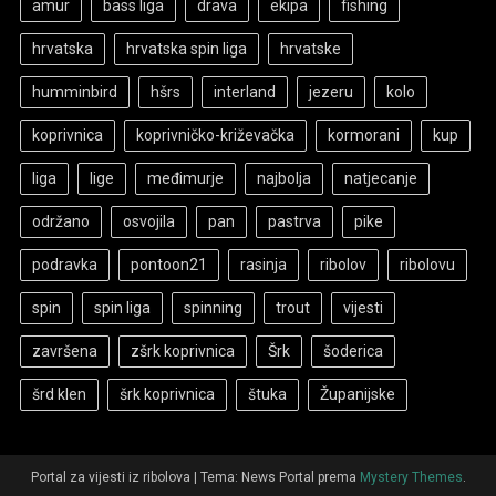
amur
bass liga
drava
ekipa
fishing
hrvatska
hrvatska spin liga
hrvatske
humminbird
hšrs
interland
jezeru
kolo
koprivnica
koprivničko-križevačka
kormorani
kup
liga
lige
međimurje
najbolja
natjecanje
održano
osvojila
pan
pastrva
pike
podravka
pontoon21
rasinja
ribolov
ribolovu
spin
spin liga
spinning
trout
vijesti
završena
zšrk koprivnica
Šrk
šoderica
šrd klen
šrk koprivnica
štuka
Županijske
Portal za vijesti iz ribolova
|
Tema: News Portal prema
Mystery Themes
.