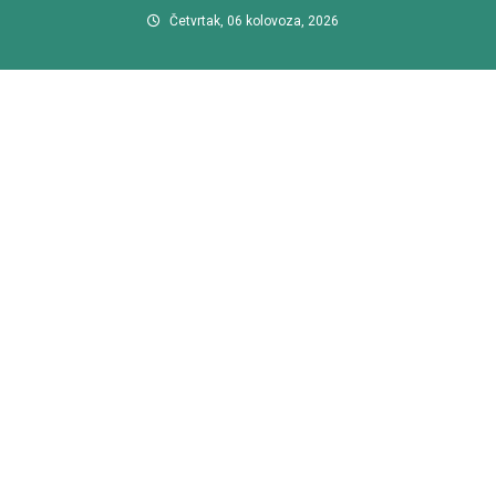
Preskočite
Četvrtak, 06 kolovoza, 2026
na
sadržaj