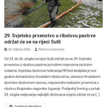
29. Svjetsko prvenstvo u ribolovu pastrve
održat će se na rijeci Sutli
28. Veljače 2023.
Ribolov Koprivnica
Od 23. do 26. ožujka na rijeci Sutli održat će se 29. Svjetsko
prvenstvo u ribolovu pastrve prirodnim mamcima na brzim
vodama. Svjetska ribolovna federacija FIPSed dodijelila je ove
godine domaćinstvo hrvatskim ribolovcima, odnosno Hrvatskom
športsko ribolovnom savezu, neposredni realizator prvenstva u
ribolovu Krapinsko-zagorske županije. Posljednji trening u petak,
24. ožujka natjecanja najboljih ribolovaca svijeta održat će se […]
Continue Reading