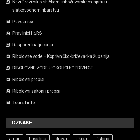
Novi Pravilnik o ribičkom i ribočuvarskom ispitu u
slatkovodnom ribarstvu
Poveznice
Pravilnici HŠRS
Raspored natjecanja
Ribolovne vode – Koprivničko-križevačka županija
RIBOLOVNE VODE U OKOLICI KOPRIVNICE
Ribolovni propisi
Ribolovni zakoni i propisi
Tourist info
OZNAKE
amur
bass liga
drava
ekipa
fishing