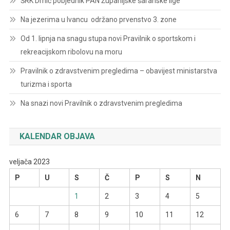
ŠRK Drnić pobjednik PAN Županijske šaranske lige
Na jezerima u Ivancu održano prvenstvo 3. zone
Od 1. lipnja na snagu stupa novi Pravilnik o sportskom i
rekreacijskom ribolovu na moru
Pravilnik o zdravstvenim pregledima – obavijest ministarstva
turizma i sporta
Na snazi novi Pravilnik o zdravstvenim pregledima
KALENDAR OBJAVA
veljača 2023
P
U
S
Č
P
S
N
1
2
3
4
5
6
7
8
9
10
11
12