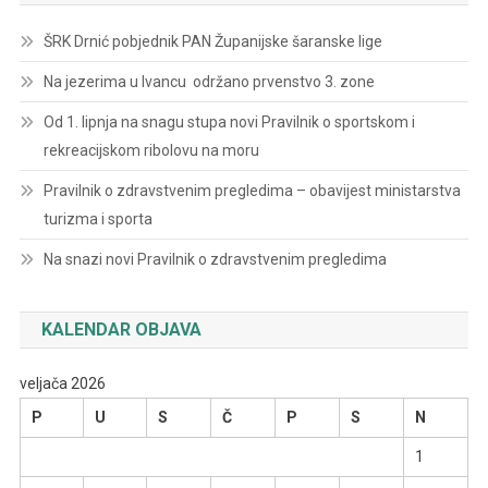
ŠRK Drnić pobjednik PAN Županijske šaranske lige
Na jezerima u Ivancu održano prvenstvo 3. zone
Od 1. lipnja na snagu stupa novi Pravilnik o sportskom i
rekreacijskom ribolovu na moru
Pravilnik o zdravstvenim pregledima – obavijest ministarstva
turizma i sporta
Na snazi novi Pravilnik o zdravstvenim pregledima
KALENDAR OBJAVA
veljača 2026
P
U
S
Č
P
S
N
1