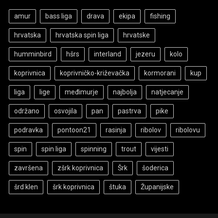
amur
bass liga
drava
ekipa
fishing
hrvatska
hrvatska spin liga
hrvatske
humminbird
hšrs
interland
jezeru
kolo
koprivnica
koprivničko-križevačka
kormorani
kup
liga
lige
međimurje
najbolja
natjecanje
održano
osvojila
pan
pastrva
pike
podravka
pontoon21
rasinja
ribolov
ribolovu
spin
spin liga
spinning
trout
vijesti
završena
zšrk koprivnica
Šrk
šoderica
šrd klen
šrk koprivnica
štuka
Županijske