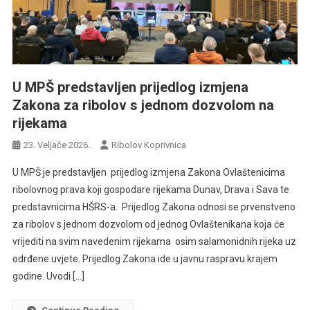
U MPŠ predstavljen prijedlog izmjena
Zakona za ribolov s jednom dozvolom na
rijekama
23. Veljače 2026.
Ribolov Koprivnica
U MPŠ je predstavljen prijedlog izmjena Zakona Ovlaštenicima
ribolovnog prava koji gospodare rijekama Dunav, Drava i Sava te
predstavnicima HŠRS-a. Prijedlog Zakona odnosi se prvenstveno
za ribolov s jednom dozvolom od jednog Ovlaštenikana koja će
vrijediti na svim navedenim rijekama osim salamonidnih rijeka uz
odrđene uvjete. Prijedlog Zakona ide u javnu raspravu krajem
godine. Uvodi […]