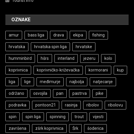
Tourist info
OZNAKE
amur
bass liga
drava
ekipa
fishing
hrvatska
hrvatska spin liga
hrvatske
humminbird
hšrs
interland
jezeru
kolo
koprivnica
koprivničko-križevačka
kormorani
kup
liga
lige
međimurje
najbolja
natjecanje
održano
osvojila
pan
pastrva
pike
podravka
pontoon21
rasinja
ribolov
ribolovu
spin
spin liga
spinning
trout
vijesti
završena
zšrk koprivnica
Šrk
šoderica