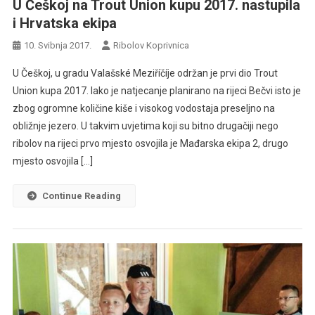
U Češkoj na Trout Union kupu 2017. nastupila
i Hrvatska ekipa
10. Svibnja 2017.
Ribolov Koprivnica
U Češkoj, u gradu Valašské Meziříčíje održan je prvi dio Trout
Union kupa 2017. Iako je natjecanje planirano na rijeci Bečvi isto je
zbog ogromne količine kiše i visokog vodostaja preseljno na
obližnje jezero. U takvim uvjetima koji su bitno drugačiji nego
ribolov na rijeci prvo mjesto osvojila je Mađarska ekipa 2, drugo
mjesto osvojila […]
Continue Reading