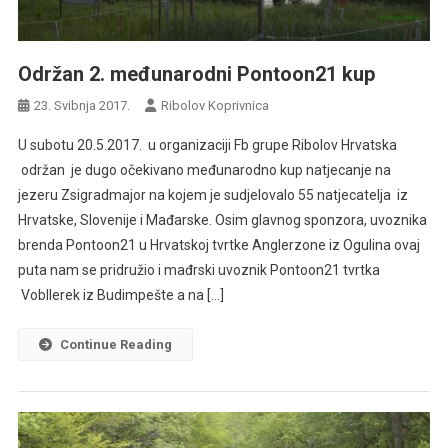
Održan 2. međunarodni Pontoon21 kup
23. Svibnja 2017.
Ribolov Koprivnica
U subotu 20.5.2017. u organizaciji Fb grupe Ribolov Hrvatska
održan je dugo očekivano međunarodno kup natjecanje na
jezeru Zsigradmajor na kojem je sudjelovalo 55 natjecatelja iz
Hrvatske, Slovenije i Mađarske. Osim glavnog sponzora, uvoznika
brenda Pontoon21 u Hrvatskoj tvrtke Anglerzone iz Ogulina ovaj
puta nam se pridružio i mađrski uvoznik Pontoon21 tvrtka
Vobllerek iz Budimpešte a na […]
Continue Reading