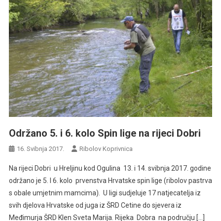
Održano 5. i 6. kolo Spin lige na rijeci Dobri
16. Svibnja 2017.
Ribolov Koprivnica
Na rijeci Dobri u Hreljinu kod Ogulina 13. i 14. svibnja 2017. godine
održano je 5. I 6. kolo prvenstva Hrvatske spin lige (ribolov pastrva
s obale umjetnim mamcima). U ligi sudjeluje 17 natjecatelja iz
svih djelova Hrvatske od juga iz ŠRD Cetine do sjevera iz
Međimurja ŠRD Klen Sveta Marija. Rijeka Dobra na području […]