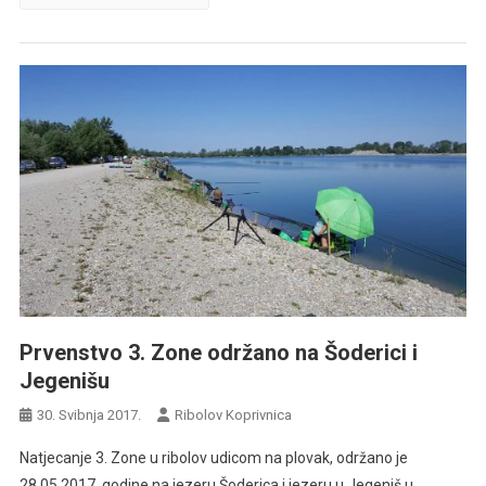
Prvenstvo 3. Zone održano na Šoderici i
Jegenišu
30. Svibnja 2017.
Ribolov Koprivnica
Natjecanje 3. Zone u ribolov udicom na plovak, održano je
28.05.2017. godine na jezeru Šoderica i jezeru u Jegeniš u