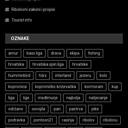
Ribolovni zakoni i propisi
Tourist info
OZNAKE
amur
bass liga
drava
ekipa
fishing
hrvatska
hrvatska spin liga
hrvatske
humminbird
hšrs
interland
jezeru
kolo
koprivnica
koprivničko-križevačka
kormorani
kup
liga
lige
međimurje
najbolja
natjecanje
održano
osvojila
pan
pastrva
pike
podravka
pontoon21
rasinja
ribolov
ribolovu