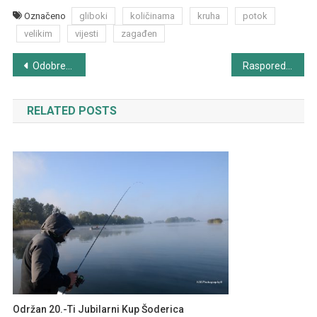
Označeno
gliboki
količinama
kruha
potok
velikim
vijesti
zagađen
Navigacija
Odobren naknadni upis ulova za ribiče koji nemaju aplikaciju mRibič
Raspored međunarodnih natjecanja u sportskom ribolovu
objava
RELATED POSTS
Održan 20.-Ti Jubilarni Kup Šoderica