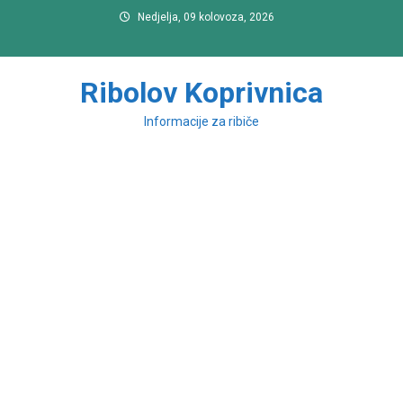
Preskočite
Nedjelja, 09 kolovoza, 2026
na
sadržaj
Ribolov Koprivnica
Informacije za ribiče