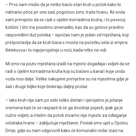
– Prvo sam mislio da je netko bacio stari kruh u potok kako bi
nahranio ptice jer one sad, pogotovo zimi, traže hranu. Ali onda
sam primijetio da se radi o cijelim komadima kruha, i to povećoj
količini. I što me posebno iznenadilo, kao da su gotovo pravilno
raspoređeni duž potoka – ispričao nam je jedan od mještana, koji
pretpostavlja da se kruh baca s mosta na početku sela iz smjera
Đelekovca i to najvjerojatnije u noći, kada nitko ne vidi.
Mi smo na poziv mještana izašli na mjesto događaja i vidjeli da se
radi o cijelim komadima kruha koji su bačeni u kanal i koje onda
voda nosi dalje. Velike nakupine primjetne su na mjestima gdje je
šaš i druge biljke koje blokiraju daljnji prolaz.
– Iako kruh nije sam po sebi toliko štetan i vjerojatno je pitanje
vremena kad će se raspasti ili će ga životinje pojesti, ipak ga je
ružno vidjeti, a mislim da potok stvarno nije mjesto za odlaganje
ostataka hrane – zaključuje mještanin. Poslali smo upit u Općinu
Drnje, gdje su nam odgovorili kako će komunalni redar izaći na