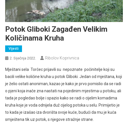
Potok Gliboki Zagađen Velikim
Količinama Kruha
Vijesti
Ribolov Koprivnica
2. Siječnja 2022.
Mještani sela Torčec prijavili su nepoznate počinitelje koji su
bacili velike količine kruha u potok Gliboki. Jedan od mještana, koji
je želio ostati anoniman, kazao je kako je prvo pomislio da se radi
o pjeni koja inače zna nastati na pojedinim mjestima u potoku, ali
tada je pogledao bolje i spazio kako se radi o cijelim komadima
kruha koje je voda odnijela duž cijelog potoka u selu. Primijetio je
to kada je izašao iza dvorišta svoje kuće, budući da mu je kuća
smještena tik uz potok, s njegove stražnje strane.