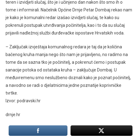
teren i izvidjeti slučaj, što je i učinjeno dan nakon što smo ih o
tome i informirali. Načelnik Općine Drnje Petar Dombaj rekao nam
je kako je komunalni redar izašao izvidjeti slučaj, te kako su
pokrenuli postupak utvrđivanja počinitelja, kao i to da su slučaj
prijavili nadležnoj službi đurđevačke ispostave Hrvatskih voda.
– Zaključak izvještaja komunalnog redara je taj da je količina
bačenog kruha manja nego što nam je prijavljeno, no radimo na
tome da se sazna tko je počinitelj, a pokrenut ćemo i postupak
sanacije potoka od ostataka kruha – zaključuje Dombaj. U
međuvremenu smo neslužbeno doznali kako je poznat počinitelj,
a navodno se radi o djelatnicima jedne poznatije koprivničke
tvrtke.
Izvor: podravski.hr
drnje.hr