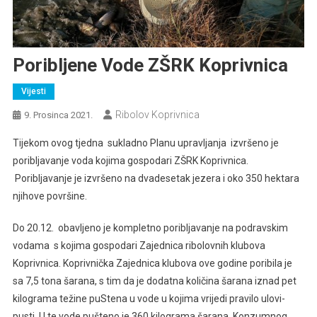
Poribljene Vode ZŠRK Koprivnica
Vijesti
Ribolov Koprivnica
9. Prosinca 2021.
Tijekom ovog tjedna sukladno Planu upravljanja izvršeno je
poribljavanje voda kojima gospodari ZŠRK Koprivnica.
Poribljavanje je izvršeno na dvadesetak jezera i oko 350 hektara
njihove površine.
Do 20.12. obavljeno je kompletno poribljavanje na podravskim
vodama s kojima gospodari Zajednica ribolovnih klubova
Koprivnica. Koprivnička Zajednica klubova ove godine poribila je
sa 7,5 tona šarana, s tim da je dodatna količina šarana iznad pet
kilograma težine puStena u vode u kojima vrijedi pravilo ulovi-
pusti. U te vode pušteno je 360 kilograma šarana. Konzumnog