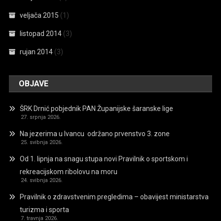
veljača 2015
(1)
listopad 2014
(3)
rujan 2014
(3)
OBJAVE
ŠRK Drnić pobjednik PAN Županijske šaranske lige
27. srpnja 2026.
Na jezerima u Ivancu održano prvenstvo 3. zone
25. svibnja 2026.
Od 1. lipnja na snagu stupa novi Pravilnik o sportskom i
rekreacijskom ribolovu na moru
24. svibnja 2026.
Pravilnik o zdravstvenim pregledima – obavijest ministarstva
turizma i sporta
7. travnja 2026.