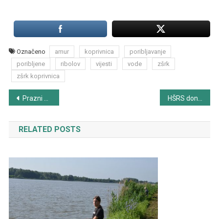
Označeno
amur
koprivnica
poribljavanje
poribljene
ribolov
vijesti
vode
zšrk
zšrk koprivnica
Navigacija
Prazni se jezero Trakošćan
HŠRS donio odluku o novim članskim iskaznicama
objava
RELATED POSTS