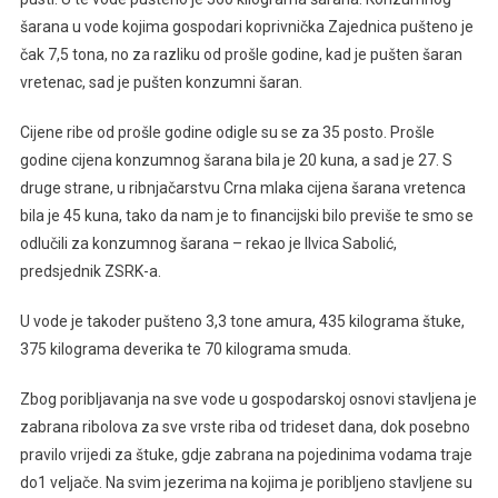
šarana u vode kojima gospodari koprivnička Zajednica pušteno je
čak 7,5 tona, no za razliku od prošle godine, kad je pušten šaran
vretenac, sad je pušten konzumni šaran.
Cijene ribe od prošle godine odigle su se za 35 posto. Prošle
godine cijena konzumnog šarana bila je 20 kuna, a sad je 27. S
druge strane, u ribnjačarstvu Crna mlaka cijena šarana vretenca
bila je 45 kuna, tako da nam je to financijski bilo previše te smo se
odlučili za konzumnog šarana – rekao je Ilvica Sabolić,
predsjednik ZSRK-a.
U vode je takoder pušteno 3,3 tone amura, 435 kilograma štuke,
375 kilograma deverika te 70 kilograma smuda.
Zbog poribljavanja na sve vode u gospodarskoj osnovi stavljena je
zabrana ribolova za sve vrste riba od trideset dana, dok posebno
pravilo vrijedi za štuke, gdje zabrana na pojedinima vodama traje
do1 veljače. Na svim jezerima na kojima je poribljeno stavljene su