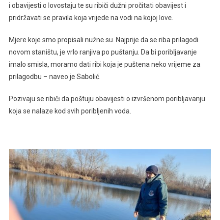
i obavijesti o lovostaju te su ribiči dužni pročitati obavijest i
pridržavati se pravila koja vrijede na vodi na kojoj love.
Mjere koje smo propisali nužne su. Najprije da se riba prilagodi
novom staništu, je vrlo ranjiva po puštanju. Da bi poribljavanje
imalo smisla, moramo dati ribi koja je puštena neko vrijeme za
prilagodbu – naveo je Sabolić.
Pozivaju se ribiči da poštuju obavijesti o izvršenom poribljavanju
koja se nalaze kod svih poribljenih voda.