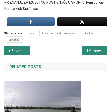
PRIZNANJE ZA IZUZETNO POSTIGNUĆE U SPORTU:
Ivan Jurčić
,
Karate klub Đurđevac.
Označeno
hšrs
koprivničko-križevačka
ribolov
sportaši
Navigacija
Završene 4. Svjetske ribolovne igre u Južnoj Africi
U Kumrovcu dodijeljena priznanja HŠRS-a za najbolje ribolovne ekipe i pojedince u 2018. godine
objava
RELATED POSTS