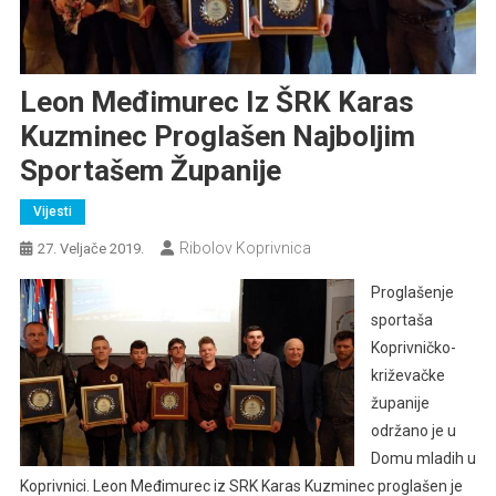
Leon Međimurec Iz ŠRK Karas
Kuzminec Proglašen Najboljim
Sportašem Županije
Vijesti
Ribolov Koprivnica
27. Veljače 2019.
Proglašenje
sportaša
Koprivničko-
križevačke
županije
održano je u
Domu mladih u
Koprivnici. Leon Međimurec iz SRK Karas Kuzminec proglašen je