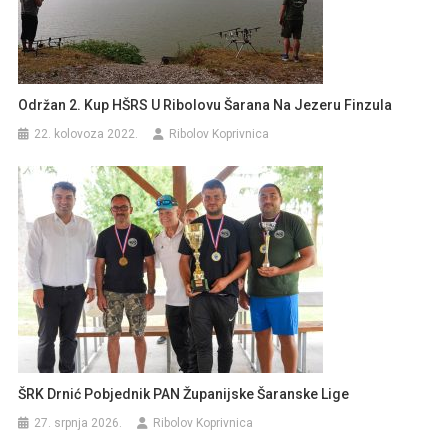
Održan 2. Kup HŠRS U Ribolovu Šarana Na Jezeru Finzula
22. kolovoza 2022.
Ribolov Koprivnica
ŠRK Drnić Pobjednik PAN Županijske Šaranske Lige
27. srpnja 2026.
Ribolov Koprivnica