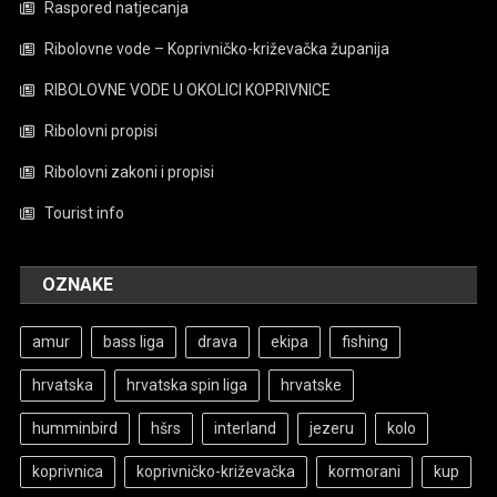
Raspored natjecanja
Ribolovne vode – Koprivničko-križevačka županija
RIBOLOVNE VODE U OKOLICI KOPRIVNICE
Ribolovni propisi
Ribolovni zakoni i propisi
Tourist info
OZNAKE
amur
bass liga
drava
ekipa
fishing
hrvatska
hrvatska spin liga
hrvatske
humminbird
hšrs
interland
jezeru
kolo
koprivnica
koprivničko-križevačka
kormorani
kup