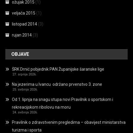
ožujak 2015
(1)
veljača 2015
(1)
listopad 2014
(3)
rujan 2014
(3)
OBJAVE
ŠRK Drnić pobjednik PAN Županijske šaranske lige
27. srpnja 2026.
Na jezerima u Ivancu održano prvenstvo 3. zone
25. svibnja 2026.
Od 1. lipnja na snagu stupa novi Pravilnik o sportskom i
rekreacijskom ribolovu na moru
24. svibnja 2026.
Pravilnik o zdravstvenim pregledima – obavijest ministarstva
turizma i sporta