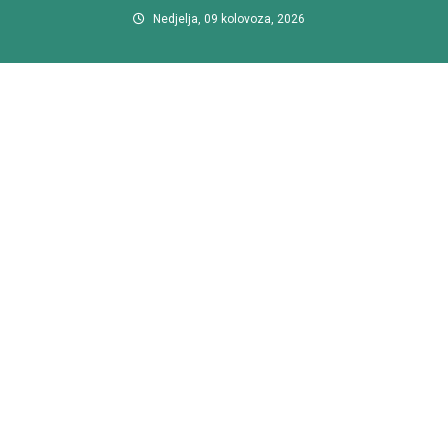
Preskočite
Nedjelja, 09 kolovoza, 2026
na
sadržaj