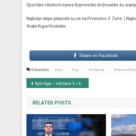
Sportsko-ribolovni savez Koprivničko-križevačke žu¬panij
Najbolje ekipe plasirale su se na Prvenstvo 3. Zone. ( Najb
finale Kupa Hrvatske.
Share on Facebook
Označeno
hšrs
kup
šoderica
štuka torlče
Navigacija
Spin liga – održano 3. i 4. kolo na rijeci Čabranki
objava
RELATED POSTS