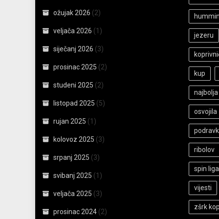
ožujak 2026
(2)
hummin
veljača 2026
(1)
jezeru
siječanj 2026
(3)
koprivn
prosinac 2025
(2)
kup
studeni 2025
(2)
najbolja
listopad 2025
(5)
osvojila
rujan 2025
(1)
podrav
kolovoz 2025
(3)
ribolov
srpanj 2025
(3)
spin liga
svibanj 2025
(1)
vijesti
veljača 2025
(3)
zšrk kop
prosinac 2024
(2)