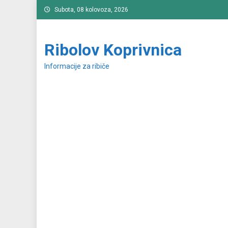
Preskočite
Subota, 08 kolovoza, 2026
na
sadržaj
Ribolov Koprivnica
Informacije za ribiče