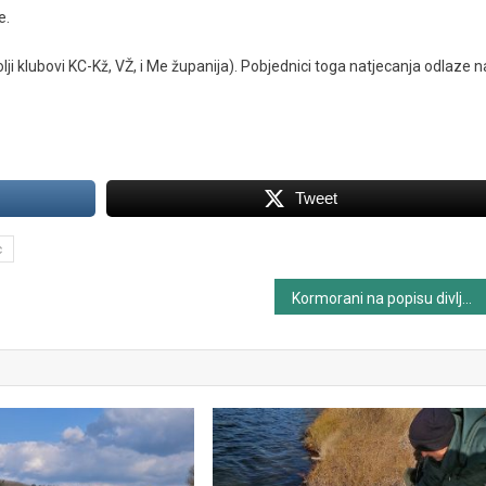
e.
olji klubovi KC-Kž, VŽ, i Me županija). Pobjednici toga natjecanja odlaze n
Tweet
c
Kormorani na popisu divljači