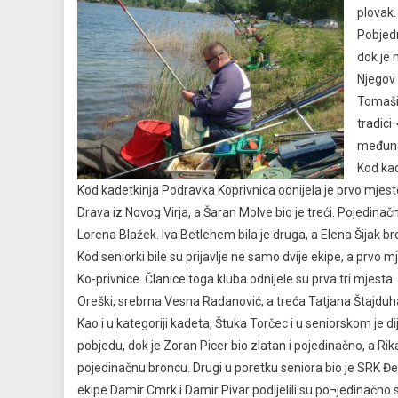
plovak.
Pobjedn
dok je 
Njegov 
Tomašić
tradici
međuna
Kod kad
Kod kadetkinja Podravka Koprivnica
odnijela je prvo mjest
Drava iz Novog Virja, a Šaran Molve bio je treći. Pojedinačn
Lorena Blažek. Iva Betlehem bila je druga, a Elena Šijak b
Kod seniorki bile su prijavlje ne samo dvije ekipe, a prvo mj
Ko-privnice. Članice toga kluba odnijele su prva tri mjesta.
Oreški, srebrna Vesna Radanović, a treća Tatjana Štajduh
Kao i u kategoriji kadeta, Štuka Torčec i u seniorskom je dij
pobjedu, dok je Zoran Picer bio zlatan i pojedinačno, a Rik
pojedinačnu broncu. Drugi u poretku seniora bio je SRK Đe
ekipe Damir Cmrk i Damir Pivar podijelili su po¬jedinačno 