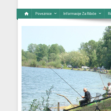
Poveznice
Informacije Za Ribiče
Ri