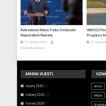
Rekreativne Ribiče Treba Osloboditi
UNESCO Podr
Nepotrebnih Nameta
Proglasio R
12. siječnja 2024.
15. rujna 20
Ribolov Koprivnica
ARHIVA VIJESTI
OZN
srpanj 2026
(1)
amur
svibanj 2026
(2)
ekipa
travanj 2026
(1)
hrvatska