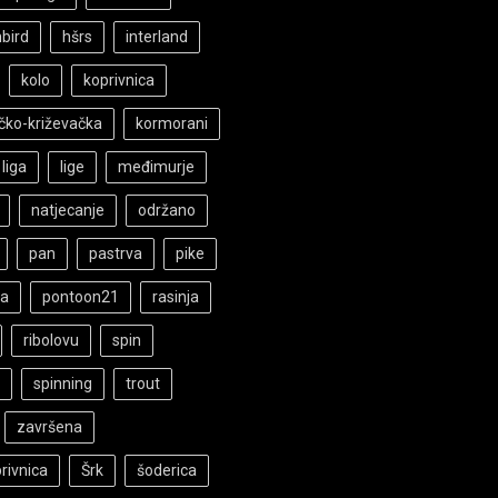
bird
hšrs
interland
kolo
koprivnica
ičko-križevačka
kormorani
liga
lige
međimurje
natjecanje
održano
pan
pastrva
pike
ka
pontoon21
rasinja
ribolovu
spin
spinning
trout
završena
rivnica
Šrk
šoderica