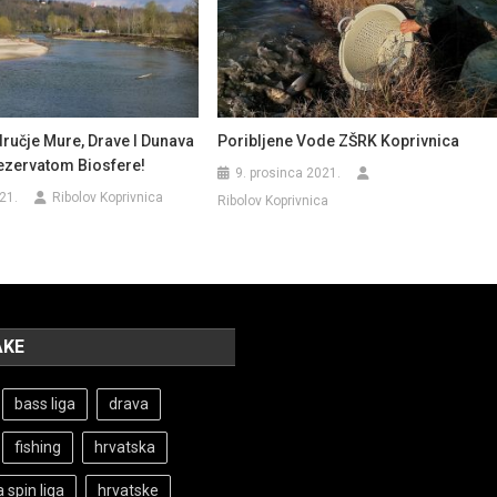
učje Mure, Drave I Dunava
Poribljene Vode ZŠRK Koprivnica
ezervatom Biosfere!
9. prosinca 2021.
21.
Ribolov Koprivnica
Ribolov Koprivnica
AKE
bass liga
drava
fishing
hrvatska
 spin liga
hrvatske