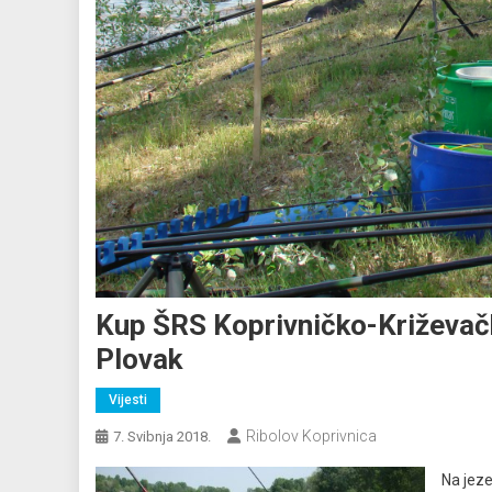
Kup ŠRS Koprivničko-Križevač
Plovak
Vijesti
Ribolov Koprivnica
7. Svibnja 2018.
Na jeze