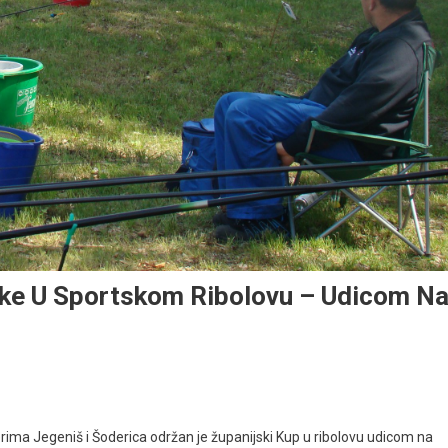
ke U Sportskom Ribolovu – Udicom N
rima Jegeniš i Šoderica održan je županijski Kup u ribolovu udicom na