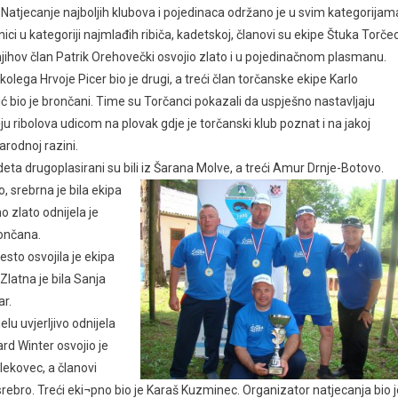
 Natjecanje najboljih klubova i pojedinaca održano je u svim kategorijam
ici u kategoriji najmlađih ribiča, kadetskoj, članovi su ekipe Štuka Torčec
njihov član Patrik Orehovečki osvojio zlato i u pojedinačnom plasmanu.
kolega Hrvoje Picer bio je drugi, a treći član torčanske ekipe Karlo
 bio je brončani. Time su Torčanci pokazali da uspješno nastavljaju
¬ju ribolova udicom na plovak gdje je torčanski klub poznat i na jakoj
rodnoj razini.
eta drugoplasirani su bili iz Šarana Molve, a treći Amur Drnje-Botovo.
o, srebrna je bila ekipa
o zlato odnijela je
rončana.
esto osvojila je ekipa
 Zlatna je bila Sanja
ar.
elu uvjerljivo odnijela
ard Winter osvojio je
lekovec, a članovi
srebro. Treći eki¬pno bio je Karaš Kuzminec. Organizator natjecanja bio j