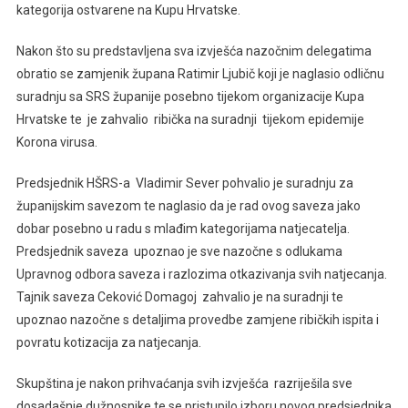
kategorija ostvarene na Kupu Hrvatske.
Nakon što su predstavljena sva izvješća nazočnim delegatima
obratio se zamjenik župana Ratimir Ljubič koji je naglasio odličnu
suradnju sa SRS županije posebno tijekom organizacije Kupa
Hrvatske te je zahvalio ribička na suradnji tijekom epidemije
Korona virusa.
Predsjednik HŠRS-a Vladimir Sever pohvalio je suradnju za
županijskim savezom te naglasio da je rad ovog saveza jako
dobar posebno u radu s mlađim kategorijama natjecatelja.
Predsjednik saveza upoznao je sve nazočne s odlukama
Upravnog odbora saveza i razlozima otkazivanja svih natjecanja.
Tajnik saveza Ceković Domagoj zahvalio je na suradnji te
upoznao nazočne s detaljima provedbe zamjene ribičkih ispita i
povratu kotizacija za natjecanja.
Skupština je nakon prihvaćanja svih izvješća razriješila sve
dosadašnje dužnosnike te se pristupilo izboru novog predsjednika