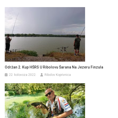
Održan 2. Kup HŠRS U Ribolovu Šarana Na Jezeru Finzula
22. kolovoza 2022.
Ribolov Koprivnica