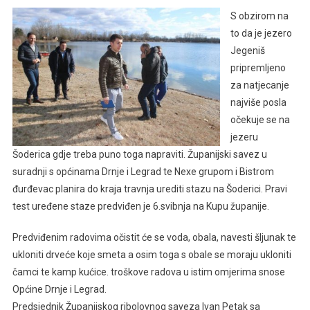
S obzirom na
to da je jezero
Jegeniš
pripremljeno
za natjecanje
najviše posla
očekuje se na
jezeru
Šoderica gdje treba puno toga napraviti. Županijski savez u
suradnji s općinama Drnje i Legrad te Nexe grupom i Bistrom
đurđevac planira do kraja travnja urediti stazu na Šoderici. Pravi
test uređene staze predviđen je 6.svibnja na Kupu županije.
Predviđenim radovima očistit će se voda, obala, navesti šljunak te
ukloniti drveće koje smeta a osim toga s obale se moraju ukloniti
čamci te kamp kućice. troškove radova u istim omjerima snose
Općine Drnje i Legrad.
Predsjednik Županijskog ribolovnog saveza Ivan Petak sa