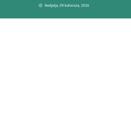
Preskočite
Nedjelja, 09 kolovoza, 2026
na
sadržaj