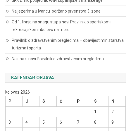
ŠRK Drnić pobjednik PAN Županijske šaranske lige
Na jezerima u Ivancu održano prvenstvo 3. zone
Od 1. lipnja na snagu stupa novi Pravilnik o sportskom i
rekreacijskom ribolovu na moru
Pravilnik o zdravstvenim pregledima – obavijest ministarstva
turizma i sporta
Na snazi novi Pravilnik o zdravstvenim pregledima
KALENDAR OBJAVA
kolovoz 2026
P
U
S
Č
P
S
N
1
2
3
4
5
6
7
8
9