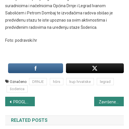
suradnicima i načelnicima Općina Drnje i Legrad Ivanom
Sabolićem i Petrom Dombaj te izvođačima radova obišao je
predviđenu stazu te iste upoznao sa svim aktivnostima i
predviđenim radovima na uređenju staze Šoderica.
Foto: podravski.hr
Označeno
DRNJE
hšrs
kup hrvatske
legrad
šoderica
Navigacija
PROGLAŠENI NAJUSPJEŠNIJI SPORTAŠI I SPORTSKE EKIPA GRADA KOPRIVNICE U 2018. GODINI
Završene 4. Svjetske ribolovne igre u Južnoj Africi
objava
RELATED POSTS