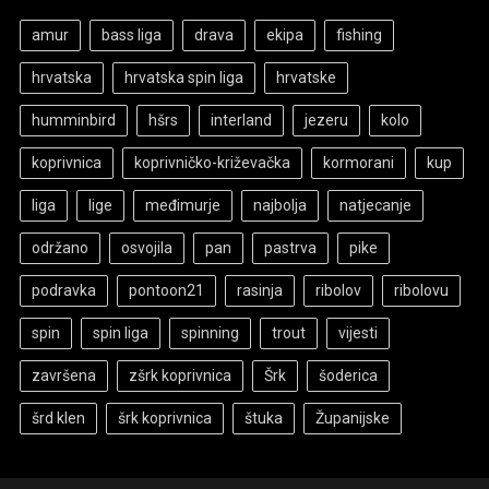
amur
bass liga
drava
ekipa
fishing
hrvatska
hrvatska spin liga
hrvatske
humminbird
hšrs
interland
jezeru
kolo
koprivnica
koprivničko-križevačka
kormorani
kup
liga
lige
međimurje
najbolja
natjecanje
održano
osvojila
pan
pastrva
pike
podravka
pontoon21
rasinja
ribolov
ribolovu
spin
spin liga
spinning
trout
vijesti
završena
zšrk koprivnica
Šrk
šoderica
šrd klen
šrk koprivnica
štuka
Županijske