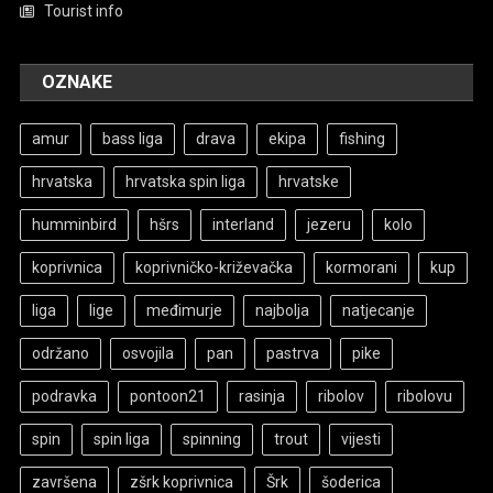
Tourist info
OZNAKE
amur
bass liga
drava
ekipa
fishing
hrvatska
hrvatska spin liga
hrvatske
humminbird
hšrs
interland
jezeru
kolo
koprivnica
koprivničko-križevačka
kormorani
kup
liga
lige
međimurje
najbolja
natjecanje
održano
osvojila
pan
pastrva
pike
podravka
pontoon21
rasinja
ribolov
ribolovu
spin
spin liga
spinning
trout
vijesti
završena
zšrk koprivnica
Šrk
šoderica