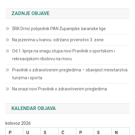
ZADNJE OBJAVE
ŠRK Drnić pobjednik PAN Županijske šaranske lige
Na jezerima u Ivancu održano prvenstvo 3. zone
Od 1. lipnja na snagu stupa novi Pravilnik o sportskom i
rekreacijskom ribolovu na moru
Pravilnik o zdravstvenim pregledima – obavijest ministarstva
turizma i sporta
Na snazi novi Pravilnik o zdravstvenim pregledima
KALENDAR OBJAVA
kolovoz 2026
P
U
S
Č
P
S
N