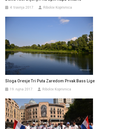
4. travnja 2017.
Ribolov Koprivnica
Sloga Oresje Tri Puta Zaredom Prvak Bass Lige
19. rujna 2017.
Ribolov Koprivnica