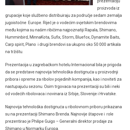
prezentaciju
proizvoda iz
grupacije koje službeno distribuiraju za područje sedam zemalja
jugoistočne Europe. Riječ je o vodećim svjetskim brendovima
među kojima su našim ribičima najpoznatiji Rapala, Shimano,
Humminbird, MinnaKota, Sufix, Storm, Bluefox, Dynamite Baits,
Carp spirit, Plano i drugi brendovi sa ukupno oko 50 000 artikala
na tržištu.
Prezentacija u zagrebačkom hotelu Internacional bila je prigoda
da se predstave najnovija tehnološka dostignuća u proizvodnji
pribora i opreme za ribolov pojedinih kompanija, kao i noviteti za
nastupajuću sezonu. Osim trgovaca na prezentaciji su bili i neki
od vodećih ribolovaca i novinara iz Srbije, Slovenije i Hrvatske.
Najnovija tehnološka dostignuća u ribolovnom priboru prikazana
su na prezentaciji Shimano Brenda. Najnovije štapove i role
prezentirao je Philipe Guigo – Generalni direktor prodaje za
Shimano u Normarku Europa.