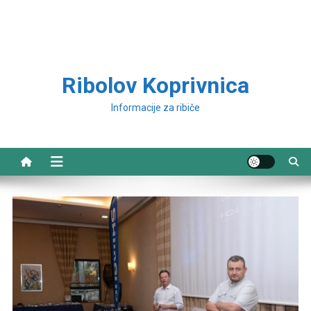
Ribolov Koprivnica
Informacije za ribiče