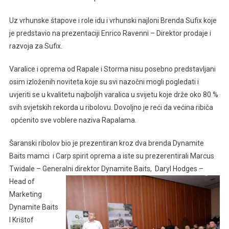
Uz vrhunske štapove i role idu i vrhunski najloni Brenda Sufix koje
je predstavio na prezentaciji Enrico Ravenni – Direktor prodaje i
razvoja za Sufix.
Varalice i oprema od Rapale i Storma nisu posebno predstavljani
osim izloženih noviteta koje su svi nazočni mogli pogledati i
uvjeriti se u kvalitetu najboljih varalica u svijetu koje drže oko 80 %
svih svjetskih rekorda u ribolovu. Dovoljno je reći da većina ribiča
općenito sve voblere naziva Rapalama.
Šaranski ribolov bio je prezentiran kroz dva brenda Dynamite
Baits mamci i Carp spirit oprema a iste su prezerentirali Marcus
Twidale – Generalni direktor
Dynamite Baits, Daryl Hodges –
Head of
Marketing
Dynamite Baits
I Krištof