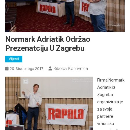
Normark Adriatik Održao
Prezenatciju U Zagrebu
Vijesti
Ribolov Koprivnica
20. Studenoga 2017.
Firma Normark
Adriatik iz
Zagreba
organizirala je
za svoje
partnere
vrhunsku