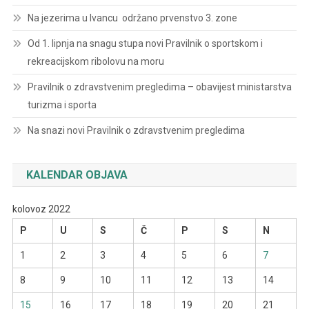
Na jezerima u Ivancu održano prvenstvo 3. zone
Od 1. lipnja na snagu stupa novi Pravilnik o sportskom i
rekreacijskom ribolovu na moru
Pravilnik o zdravstvenim pregledima – obavijest ministarstva
turizma i sporta
Na snazi novi Pravilnik o zdravstvenim pregledima
KALENDAR OBJAVA
kolovoz 2022
P
U
S
Č
P
S
N
1
2
3
4
5
6
7
8
9
10
11
12
13
14
15
16
17
18
19
20
21