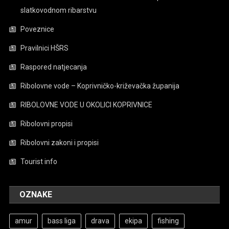
slatkovodnom ribarstvu
Poveznice
Pravilnici HŠRS
Raspored natjecanja
Ribolovne vode – Koprivničko-križevačka županija
RIBOLOVNE VODE U OKOLICI KOPRIVNICE
Ribolovni propisi
Ribolovni zakoni i propisi
Tourist info
OZNAKE
amur
bass liga
drava
ekipa
fishing